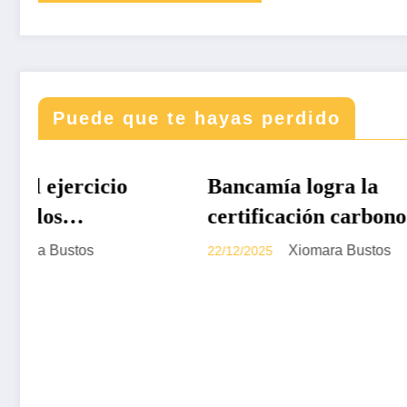
Puede que te hayas perdido
DESTACADAS
DESTA
Bancamía logra la
Revis
certificación carbono
338 –
neutralidad, bajo la
Colom
Xiomara Bustos
22/12/2025
19/12/20
norma internacional ISO
2026
14068-1