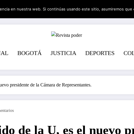
encia en nuestra web. Si continúas usando este sitio, asumiremos que 
Revista pode
NAL
BOGOTÁ
JUSTICIA
DEPORTES
CO
 nuevo presidente de la Cámara de Representantes.
entarios
do de la U, es el nuevo p