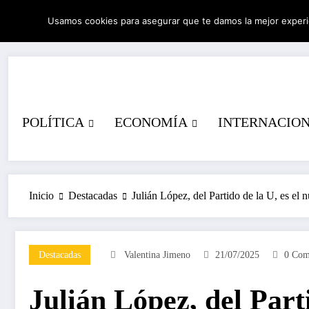
Saltar
Usamos cookies para asegurar que te damos la mejor experi
al
06/08/2026
9:31:34 PM
contenido
POLÍTICA
ECONOMÍA
INTERNACIO
Inicio
Destacadas
Julián López, del Partido de la U, es el
Destacadas
Valentina Jimeno
21/07/2025
0 Com
Julián López, del Parti