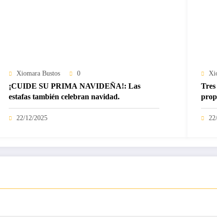
Xiomara Bustos
0
Xi
¡CUIDE SU PRIMA NAVIDEÑA!: Las
Tres 
estafas también celebran navidad.
prop
22/12/2025
22