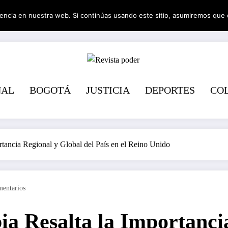
encia en nuestra web. Si continúas usando este sitio, asumiremos que 
Revista pode
NAL
BOGOTÁ
JUSTICIA
DEPORTES
CO
tancia Regional y Global del País en el Reino Unido
entarios
a Resalta la Importancia