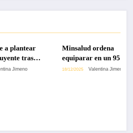
DESTACADAS
ntear
Minsalud ordena
tras
equiparar en un 95% la
rma a
UPC del régimen
eno
Valentina Jimeno
18/12/2025
do
subsidiado con la del
contributivo