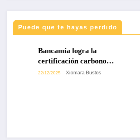
Puede que te hayas perdido
DESTACADAS
DESTACA
Bancamía logra la
Revist
certificación carbono
338 – 
neutralidad, bajo la
Colomb
Xiomara Bustos
22/12/2025
19/12/2025
norma internacional ISO
2026
14068-1