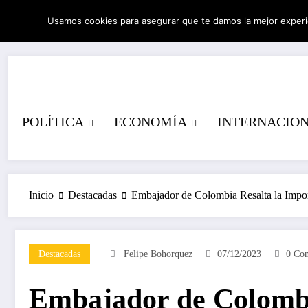
Saltar
Usamos cookies para asegurar que te damos la mejor experi
al
06/08/2026
8:10:57 PM
contenido
POLÍTICA
ECONOMÍA
INTERNACIO
Inicio
Destacadas
Embajador de Colombia Resalta la Impor
Destacadas
Felipe Bohorquez
07/12/2023
0 Com
Embajador de Colombi