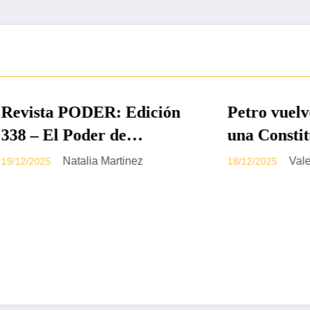
DAS
IMPRESO
DESTACADAS
a PODER: Edición
Petro vuelve a pla
El Poder de
una Constituyente 
ia en Disputa
archivo de la refo
Natalia Martinez
Valentina Jim
18/12/2025
la salud en el Sena