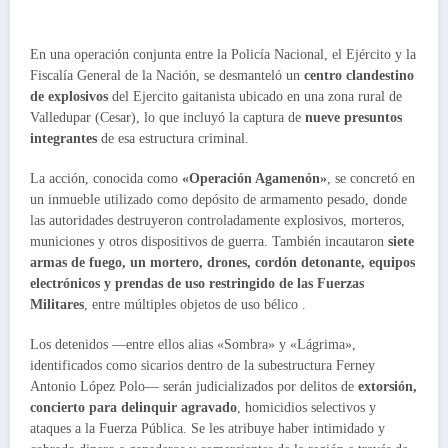
En una operación conjunta entre la Policía Nacional, el Ejército y la
Fiscalía General de la Nación, se desmanteló un
centro clandestino
de explosivos
del Ejercito gaitanista ubicado en una zona rural de
Valledupar (Cesar), lo que incluyó la captura de
nueve presuntos
integrantes
de esa estructura criminal.
La acción, conocida como
«Operación Agamenón»
, se concretó en
un inmueble utilizado como depósito de armamento pesado, donde
las autoridades destruyeron controladamente explosivos, morteros,
municiones y otros dispositivos de guerra. También incautaron
siete
armas de fuego, un mortero, drones, cordón detonante, equipos
electrónicos y prendas de uso restringido de las Fuerzas
Militares
, entre múltiples objetos de uso bélico .
Los detenidos —entre ellos alias «Sombra» y «Lágrima»,
identificados como sicarios dentro de la subestructura Ferney
Antonio López Polo— serán judicializados por delitos de
extorsión,
concierto para delinquir agravado
, homicidios selectivos y
ataques a la Fuerza Pública. Se les atribuye haber intimidado y