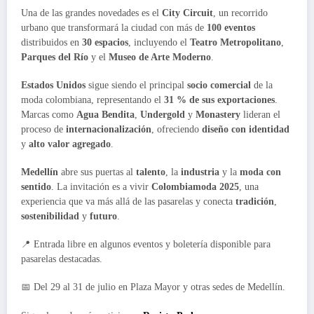
Una de las grandes novedades es el
City Circuit
, un recorrido
urbano que transformará la ciudad con más de
100 eventos
distribuidos en
30 espacios
, incluyendo el
Teatro Metropolitano
,
Parques del Río
y el
Museo de Arte Moderno
.
Estados Unidos
sigue siendo el principal
socio comercial
de la
moda colombiana, representando el
31 % de sus exportaciones
.
Marcas como
Agua Bendita
,
Undergold
y
Monastery
lideran el
proceso de
internacionalización
, ofreciendo
diseño con identidad
y
alto valor agregado
.
Medellín
abre sus puertas al
talento
, la
industria
y la
moda con
sentido
. La invitación es a vivir
Colombiamoda 2025
, una
experiencia que va más allá de las pasarelas y conecta
tradición
,
sostenibilidad
y
futuro
.
📍 Entrada libre en algunos eventos y boletería disponible para
pasarelas destacadas.
📅 Del 29 al 31 de julio en Plaza Mayor y otras sedes de Medellín.