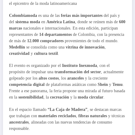
el epicentro de la moda latinoamericana
Colombiamoda
es una de las
ferias más importantes
del país y
del
sistema moda
en
América Latina
, donde se reúnen más de
600
marcas
nacionales e internacionales. En esta edición, participan
representantes de
14 departamentos
de Colombia, con la presencia
de más de
12.000 compradores
provenientes de todo el mundo.
Medellín
se consolida como una
vitrina de innovación
,
creatividad
y
cultura textil
.
El evento es organizado por el
Instituto Inexmoda
, con el
propósito de impulsar una
transformación del sector
, actualmente
golpeado por los
altos costos
, los
aranceles
y la creciente
competencia digital
de plataformas asiáticas como
Shein
y
Temu
.
Frente a ese panorama, la feria propone una mirada al futuro basada
en la
sostenibilidad
, la
cocreación
y la
moda circular
.
En el espacio llamado
“La Caja de Madera”
, se destacan marcas
que trabajan con
materiales reciclados
,
fibras naturales
y técnicas
ancestrales
, alineadas con las nuevas tendencias de consumo
responsable.