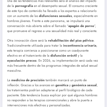
Una de las tendencias más relevantes será el análisis del impacto
de la
pornografía
en el desempeño sexual. El consumo creciente
de este tipo de contenido ha llevado a los expertos a relacionarlo
con un aumento de las
disfunciones sexuales
, especialmente en
hombres jóvenes. Frente a este panorama, se impulsará una
conversación más abierta sobre el llamado “
apagón de porno
”,
que promueve el regreso a una sexualidad más real y consciente.
Otra innovación clave será la
rehabilitación del piso pélvico
.
Tradicionalmente utilizada para tratar la
incontinencia urinaria
,
esta terapia comienza a posicionarse como un coadyuvante
efectivo en el tratamiento de la
disfunción eréctil
y la
eyaculación precoz
. En 2026, su implementación será cada vez
más frecuente dentro de los programas integrales de salud sexual
masculina.
La
medicina de precisión
también marcará un punto de
inflexión. Gracias a los avances en
genética
y
genómica sexual
,
los tratamientos podrían adaptarse al perfil biológico de cada
paciente. Esta tendencia busca explicar por qué algunos hombres
no responden a las terapias convencionales y abre la puerta a
intervenciones más efectivas y personalizadas.