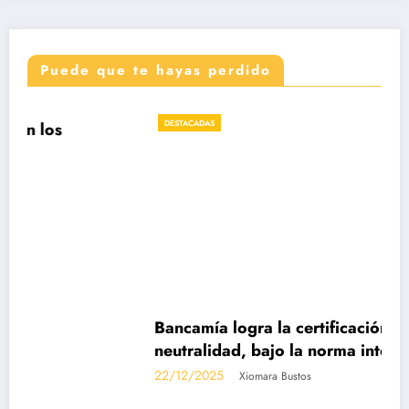
Puede que te hayas perdido
DESTACADAS
Bancamía logra la certificación carbono
neutralidad, bajo la norma internacional ISO
14068-1
22/12/2025
Xiomara Bustos