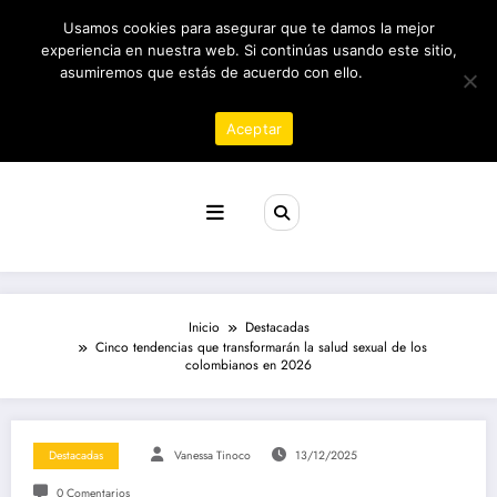
Saltar
09/08/2026
9:17:50 AM
Usamos cookies para asegurar que te damos la mejor
al
contenido
experiencia en nuestra web. Si continúas usando este sitio,
asumiremos que estás de acuerdo con ello.
Política de
privacidad
Aceptar
Revista poder
Inicio
Destacadas
Cinco tendencias que transformarán la salud sexual de los
colombianos en 2026
Destacadas
Vanessa Tinoco
13/12/2025
0 Comentarios