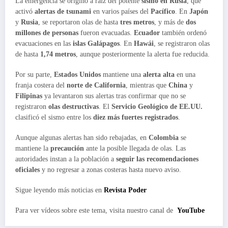
La emergencia se originó a raíz del potente
sismo en Rusia
, que
activó
alertas de tsunami
en varios países del
Pacífico
. En
Japón
y
Rusia
, se reportaron olas de hasta
tres metros
, y más de
dos
millones de personas
fueron evacuadas.
Ecuador
también ordenó
evacuaciones en las
islas Galápagos
. En
Hawái
, se registraron olas
de hasta
1,74 metros
, aunque posteriormente la alerta fue reducida.
Por su parte,
Estados Unidos
mantiene una
alerta alta
en una
franja costera del
norte de California
, mientras que
China
y
Filipinas
ya levantaron sus alertas tras confirmar que no se
registraron
olas destructivas
. El
Servicio Geológico de EE.UU.
clasificó el sismo entre los
diez más fuertes registrados
.
Aunque algunas alertas han sido rebajadas, en
Colombia
se
mantiene la
precaución
ante la posible llegada de olas. Las
autoridades instan a la población a
seguir las recomendaciones
oficiales
y no regresar a zonas costeras hasta nuevo aviso.
Sigue leyendo más noticias en
Revista Poder
Para ver vídeos sobre este tema, visita nuestro canal de
YouTube