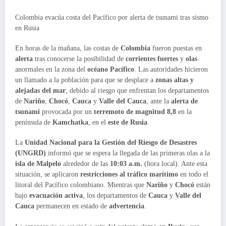
Colombia evacúa costa del Pacífico por alerta de tsunami tras sismo
en Rusia
En horas de la mañana, las costas de
Colombia
fueron puestas en
alerta
tras conocerse la posibilidad de
corrientes fuertes
y
olas
anormales en la zona del
océano Pacífico
. Las autoridades hicieron
un llamado a la población para que se desplace a
zonas altas y
alejadas del mar
, debido al riesgo que enfrentan los departamentos
de
Nariño
,
Chocó
,
Cauca
y
Valle del Cauca
, ante la
alerta de
tsunami
provocada por un
terremoto de magnitud 8,8
en la
península de
Kamchatka
, en el
este de Rusia
.
La
Unidad Nacional para la Gestión del Riesgo de Desastres
(UNGRD)
informó que se espera la llegada de las primeras olas a la
isla de Malpelo
alrededor de las
10:03 a.m.
(hora local). Ante esta
situación, se aplicaron
restricciones al tráfico marítimo
en todo el
litoral del Pacífico colombiano. Mientras que
Nariño
y
Chocó
están
bajo
evacuación activa
, los departamentos de
Cauca
y
Valle del
Cauca
permanecen en estado de
advertencia
.