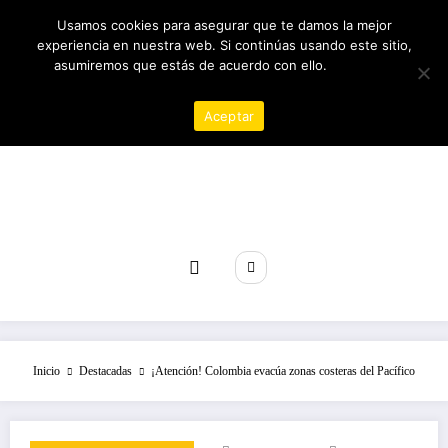
Saltar
07/08/2026
12:43:16 PM
Usamos cookies para asegurar que te damos la mejor
al
experiencia en nuestra web. Si continúas usando este sitio,
contenido
asumiremos que estás de acuerdo con ello.
Política de
privacidad
Aceptar
Revista poder
Inicio
Destacadas
¡Atención! Colombia evacúa zonas costeras del Pacífico