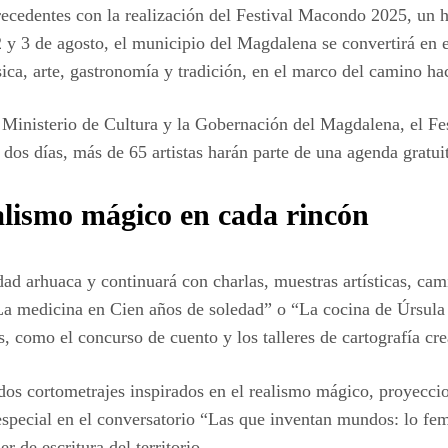
 precedentes con la realización del Festival Macondo 2025, u
s 2 y 3 de agosto, el municipio del Magdalena se convertirá en 
ica, arte, gastronomía y tradición, en el marco del camino ha
l Ministerio de Cultura y la Gobernación del Magdalena, el 
de dos días, más de 65 artistas harán parte de una agenda gratu
ealismo mágico en cada rincón
ad arhuaca y continuará con charlas, muestras artísticas, cam
 medicina en Cien años de soledad” o “La cocina de Úrsula 
, como el concurso de cuento y los talleres de cartografía cre
 dos cortometrajes inspirados en el realismo mágico, proyecci
 especial en el conversatorio “Las que inventan mundos: lo fe
r de escritura del territorio.