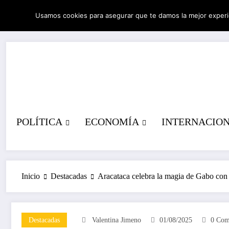
Saltar
Usamos cookies para asegurar que te damos la mejor experi
al
06/08/2026
4:19:59 PM
contenido
POLÍTICA
ECONOMÍA
INTERNACIO
Inicio
Destacadas
Aracataca celebra la magia de Gabo con
Destacadas
Valentina Jimeno
01/08/2025
0 Com