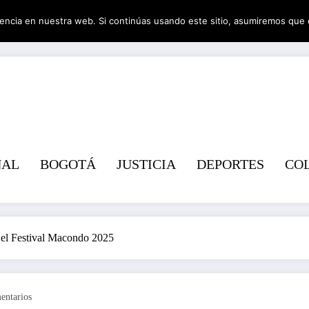
encia en nuestra web. Si continúas usando este sitio, asumiremos que 
Revist
NAL
BOGOTÁ
JUSTICIA
DEPORTES
CO
 el Festival Macondo 2025
entarios