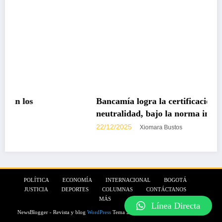
Bancamía logra la certificación carbono
neutralidad, bajo la norma internacional ISO
14068-1
22/12/2025
Xiomara Bustos
POLÍTICA
ECONOMÍA
INTERNACIONAL
BOGOTÁ
JUSTICIA
DEPORTES
COLUMNAS
CONTÁCTANOS
MÁS
Línea Directa
NewsBlogger - Revista y blog
WordPress
Tema 2026 | Funciona con
SpiceThemes