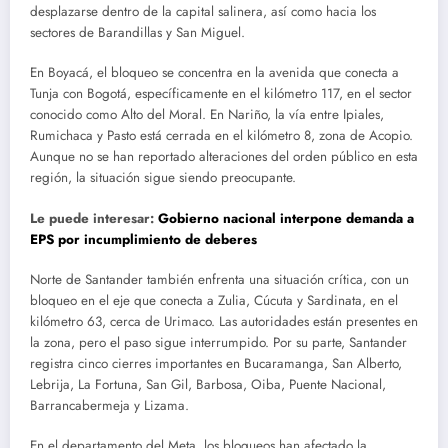
desplazarse dentro de la capital salinera, así como hacia los
sectores de Barandillas y San Miguel.
En Boyacá, el bloqueo se concentra en la avenida que conecta a
Tunja con Bogotá, específicamente en el kilómetro 117, en el sector
conocido como Alto del Moral. En Nariño, la vía entre Ipiales,
Rumichaca y Pasto está cerrada en el kilómetro 8, zona de Acopio.
Aunque no se han reportado alteraciones del orden público en esta
región, la situación sigue siendo preocupante.
Le puede interesar:
Gobierno nacional interpone demanda a
EPS por incumplimiento de deberes
Norte de Santander también enfrenta una situación crítica, con un
bloqueo en el eje que conecta a Zulia, Cúcuta y Sardinata, en el
kilómetro 63, cerca de Urimaco. Las autoridades están presentes en
la zona, pero el paso sigue interrumpido. Por su parte, Santander
registra cinco cierres importantes en Bucaramanga, San Alberto,
Lebrija, La Fortuna, San Gil, Barbosa, Oiba, Puente Nacional,
Barrancabermeja y Lizama.
En el departamento del Meta, los bloqueos han afectado la