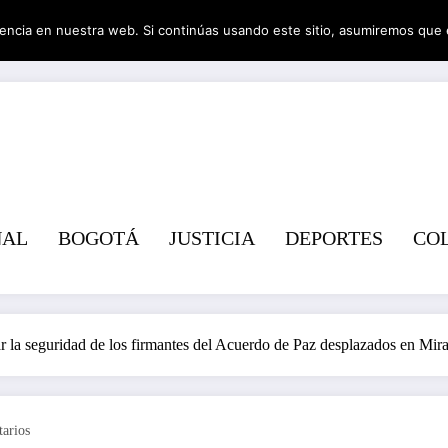
encia en nuestra web. Si continúas usando este sitio, asumiremos que 
Revist
NAL
BOGOTÁ
JUSTICIA
DEPORTES
CO
ar la seguridad de los firmantes del Acuerdo de Paz desplazados en Mira
arios