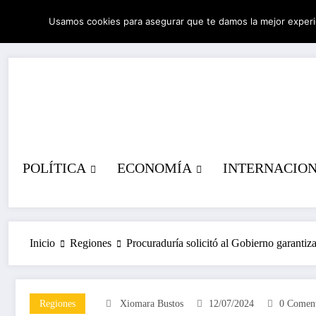
Saltar
Usamos cookies para asegurar que te damos la mejor experi
al
08/08/2026
2:50:39 PM
contenido
POLÍTICA
ECONOMÍA
INTERNACIO
Inicio
Regiones
Procuraduría solicitó al Gobierno garantiz
Regiones
Xiomara Bustos
12/07/2024
0 Coment