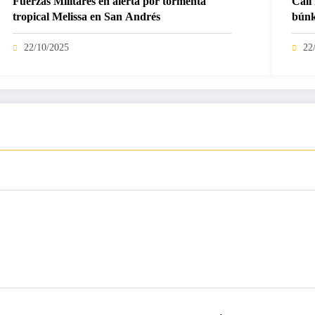
Fuerzas Militares en alerta por tormenta
Cali 
tropical Melissa en San Andrés
búnk
22/10/2025
22