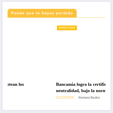
Puede que te hayas perdido
DESTACADAS
Bancamía logra la certificación carbono
neutralidad, bajo la norma internacional ISO
14068-1
22/12/2025
Xiomara Bustos