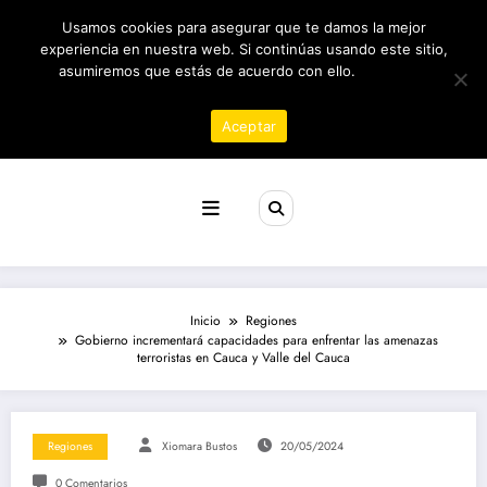
Saltar
08/08/2026
6:24:21 AM
Usamos cookies para asegurar que te damos la mejor
al
contenido
experiencia en nuestra web. Si continúas usando este sitio,
asumiremos que estás de acuerdo con ello.
Política de
privacidad
Aceptar
Revista poder
Inicio
Regiones
Gobierno incrementará capacidades para enfrentar las amenazas
terroristas en Cauca y Valle del Cauca
Regiones
Xiomara Bustos
20/05/2024
0 Comentarios