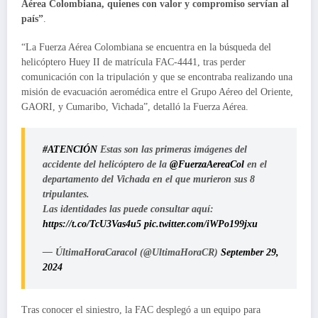
Aérea Colombiana, quienes con valor y compromiso servían al
país”
.
“La Fuerza Aérea Colombiana se encuentra en la búsqueda del
helicóptero Huey II de matrícula FAC-4441, tras perder
comunicación con la tripulación y que se encontraba realizando una
misión de evacuación aeromédica entre el Grupo Aéreo del Oriente,
GAORI, y Cumaribo, Vichada”, detalló la Fuerza Aérea.
#ATENCIÓN
Estas son las primeras imágenes del
accidente del helicóptero de la
@FuerzaAereaCol
en el
departamento del Vichada en el que murieron sus 8
tripulantes.
Las identidades las puede consultar aquí:
https://t.co/TcU3Vas4u5
pic.twitter.com/iWPo199jxu
— ÚltimaHoraCaracol (@UltimaHoraCR)
September 29,
2024
Tras conocer el siniestro, la FAC desplegó a un equipo para