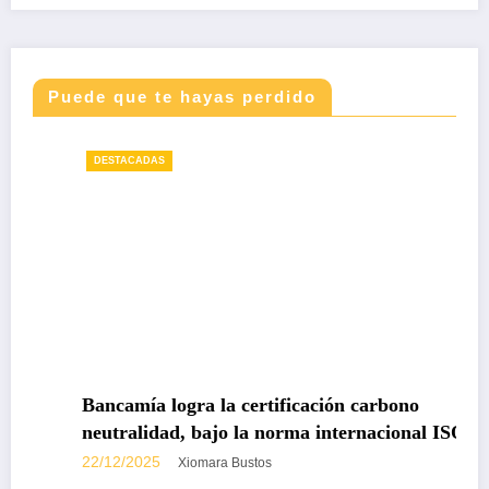
Puede que te hayas perdido
DESTACADAS
Bancamía logra la certificación carbono
neutralidad, bajo la norma internacional ISO
14068-1
22/12/2025
Xiomara Bustos