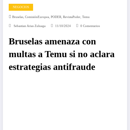
NEGOCIOS
,
,
,
,
Bruselas
ComisiónEuropea
PODER
RevistaPoder
Temu
Sebastian Arias Zuluaga
11/10/2024
0 Comentarios
Bruselas amenaza con
multas a Temu si no aclara
estrategias antifraude