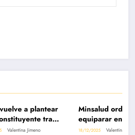
lantear
Minsalud ordena
DESTACADAS
e tras
equiparar en un 95%
forma a
la UPC del régimen
eno
Valentina Jimeno
18/12/2025