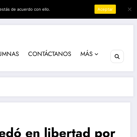
estás de acuerdo con ello.
Política de privacidad
Aceptar
er
UMNAS
CONTÁCTANOS
MÁS
edó en libertad por