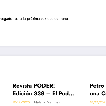
avegador para la próxima vez que comente.
sta PODER:
Petro vuelve a p
ADAS
IMPRESO
DESTACADAS
ón 338 – El Poder
una Constituyent
lombia en
archivo de la re
Natalia Martinez
Valentina Jim
25
18/12/2025