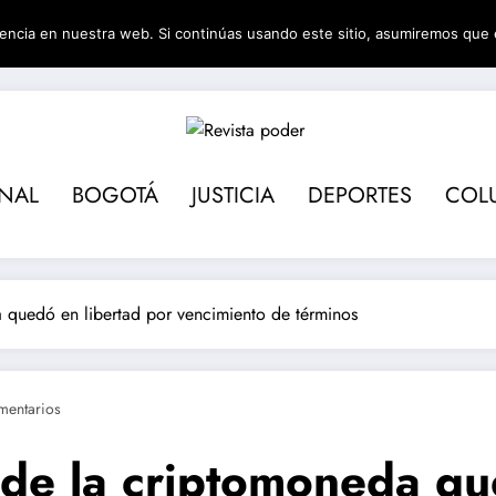
encia en nuestra web. Si continúas usando este sitio, asumiremos que 
Revista pod
ONAL
BOGOTÁ
JUSTICIA
DEPORTES
COL
a quedó en libertad por vencimiento de términos
mentarios
 de la criptomoneda qu