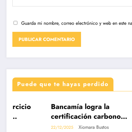
Guarda mi nombre, correo electrónico y web en este n
Puede que te hayas perdido
Bancamía logra la
Revi
DESTACADAS
DESTAC
certificación carbono
Edici
neutralidad, bajo la
de Co
Xiomara Bustos
22/12/2025
19/12/20