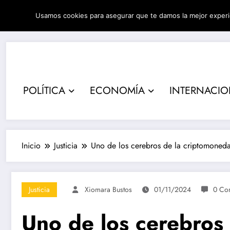
Saltar
Usamos cookies para asegurar que te damos la mejor experi
al
06/08/2026
3:36:34 AM
contenido
POLÍTICA
ECONOMÍA
INTERNACI
Inicio
Justicia
Uno de los cerebros de la criptomoned
Justicia
Xiomara Bustos
01/11/2024
0 Co
Uno de los cerebros