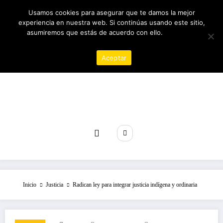
Saltar
08/08/2026
10:29:14 AM
Usamos cookies para asegurar que te damos la mejor
al
experiencia en nuestra web. Si continúas usando este sitio,
contenido
asumiremos que estás de acuerdo con ello.
Política de
privacidad
Aceptar
Revista poder
Inicio
Justicia
Radican ley para integrar justicia indígena y ordinaria