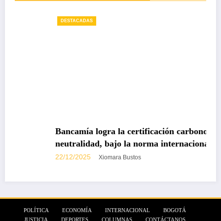
DESTACADAS
Bancamía logra la certificación carbono
neutralidad, bajo la norma internacional ISO
14068-1
22/12/2025
Xiomara Bustos
POLÍTICA
ECONOMÍA
INTERNACIONAL
BOGOTÁ
JUSTICIA
DEPORTES
COLUMNAS
CONTÁCTANOS