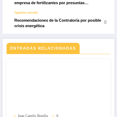
empresa de fertilizantes por presuntas
irregularidades en el reconocimiento de
Siguiente entrada
obligaciones
Recomendaciones de la Contraloría por posible
crisis energética
ENTRADAS RELACIONADAS
Juan Camilo Bonilla
0