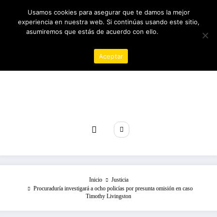
Saltar
08/08/2026
4:30:48 PM
Usamos cookies para asegurar que te damos la mejor
al
experiencia en nuestra web. Si continúas usando este sitio,
contenido
asumiremos que estás de acuerdo con ello.
Política de
privacidad
Aceptar
Revista poder
Inicio
Justicia
Procuraduría investigará a ocho policías por presunta omisión en caso
Timothy Livingston