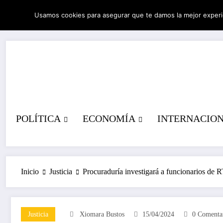
Saltar
Usamos cookies para asegurar que te damos la mejor experi
al
07/08/2026
6:51:58 AM
contenido
POLÍTICA
ECONOMÍA
INTERNACIO
Inicio
Justicia
Procuraduría investigará a funcionarios de 
Justicia
Xiomara Bustos
15/04/2024
0 Comenta