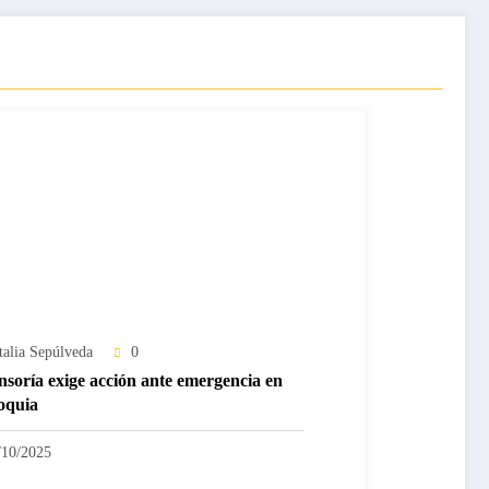
talia Sepúlveda
0
nsoría exige acción ante emergencia en
oquia
/10/2025