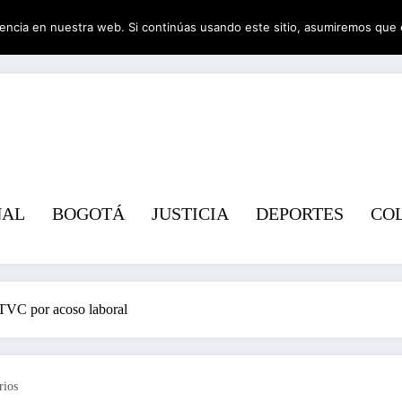
encia en nuestra web. Si continúas usando este sitio, asumiremos que 
Revist
NAL
BOGOTÁ
JUSTICIA
DEPORTES
CO
RTVC por acoso laboral
rios