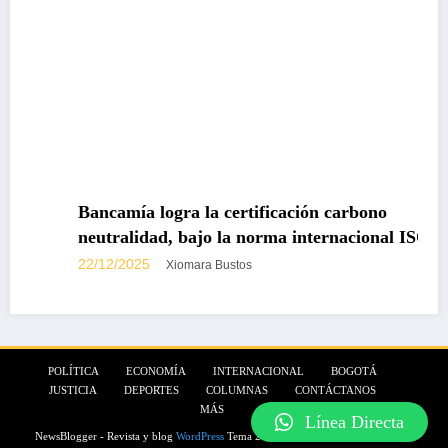
Bancamía logra la certificación carbono
neutralidad, bajo la norma internacional ISO
14068-1
22/12/2025
Xiomara Bustos
POLÍTICA
ECONOMÍA
INTERNACIONAL
BOGOTÁ
JUSTICIA
DEPORTES
COLUMNAS
CONTÁCTANOS
MÁS
Línea Directa
NewsBlogger - Revista y blog
WordPress
Tema 2026 | Funciona con
SpiceThemes