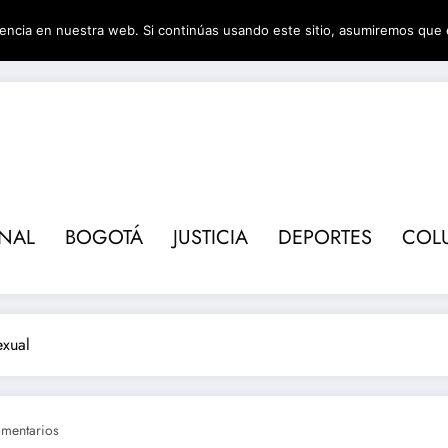
encia en nuestra web. Si continúas usando este sitio, asumiremos que 
Revis
ONAL
BOGOTÁ
JUSTICIA
DEPORTES
COL
exual
mentarios