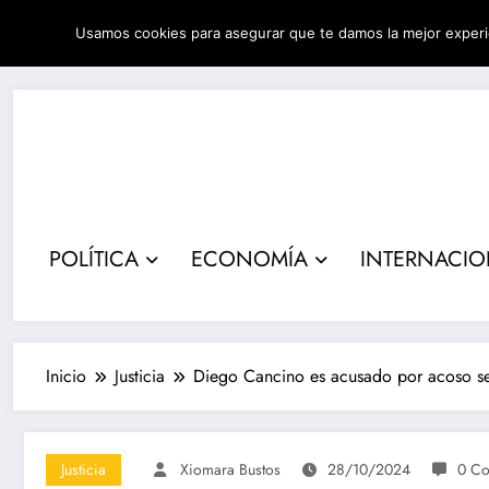
Saltar
Usamos cookies para asegurar que te damos la mejor experi
al
07/08/2026
4:56:50 AM
contenido
POLÍTICA
ECONOMÍA
INTERNACI
Inicio
Justicia
Diego Cancino es acusado por acoso s
Justicia
Xiomara Bustos
28/10/2024
0 Co