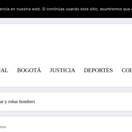
encia en nuestra web. Si continúas usando este sitio, asumiremos que 
Revist
NAL
BOGOTÁ
JUSTICIA
DEPORTES
CO
gar y robar hombres
rios