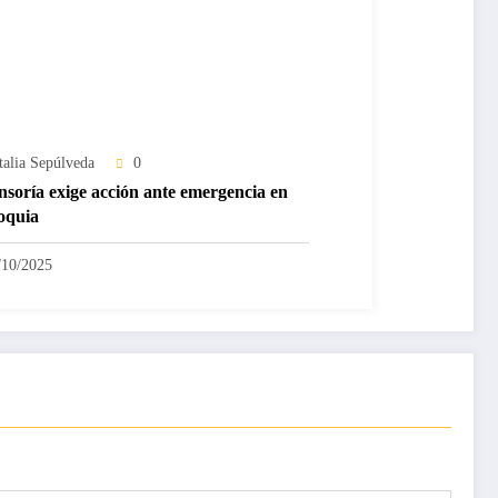
talia Sepúlveda
0
nsoría exige acción ante emergencia en
oquia
/10/2025