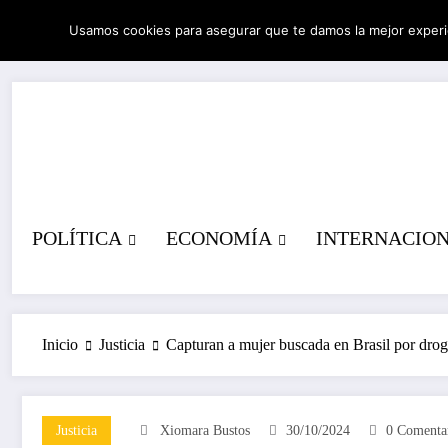
Saltar
Usamos cookies para asegurar que te damos la mejor experi
al
08/08/2026
6:43:33 PM
contenido
POLÍTICA
ECONOMÍA
INTERNACIO
Inicio
Justicia
Capturan a mujer buscada en Brasil por dro
Justicia
Xiomara Bustos
30/10/2024
0 Comenta