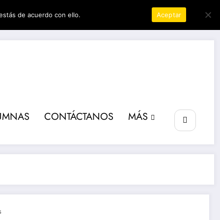
estás de acuerdo con ello.
Política de privacidad
Aceptar
ta poder
UMNAS
CONTÁCTANOS
MÁS
s