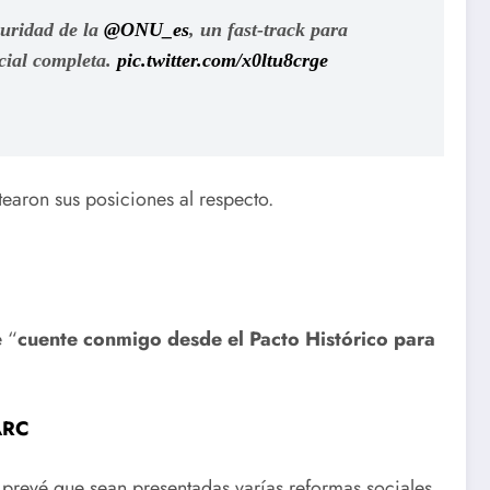
guridad de la
@ONU_es
, un fast-track para
icial completa.
pic.twitter.com/x0ltu8crge
tearon sus posiciones al respecto.
e “
cuente conmigo desde el Pacto Histórico para
FARC
 prevé que sean presentadas varías reformas sociales