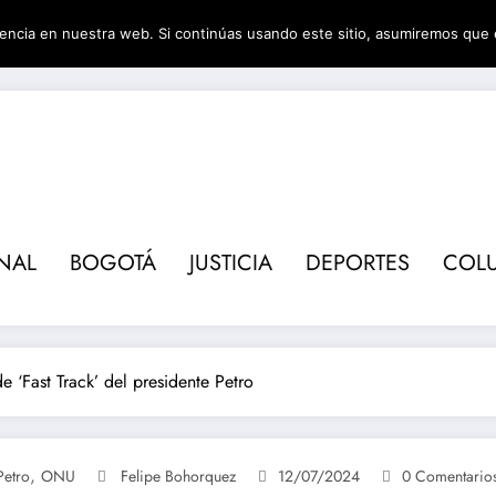
encia en nuestra web. Si continúas usando este sitio, asumiremos que 
Revis
NAL
BOGOTÁ
JUSTICIA
DEPORTES
COL
e ‘Fast Track’ del presidente Petro
,
Petro
ONU
Felipe Bohorquez
12/07/2024
0 Comentario