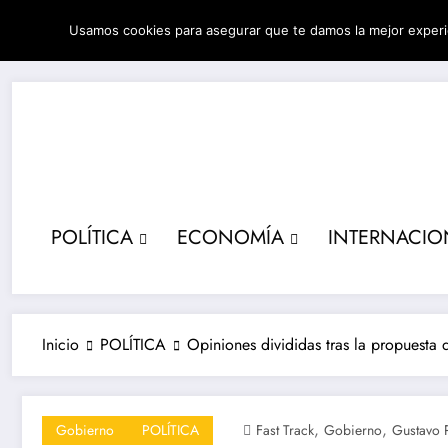
Saltar
Usamos cookies para asegurar que te damos la mejor experi
al
06/08/2026
6:48:14 AM
contenido
POLÍTICA
ECONOMÍA
INTERNACIO
Inicio
POLÍTICA
Opiniones divididas tras la propuesta d
,
,
Gobierno
POLÍTICA
Fast Track
Gobierno
Gustavo 