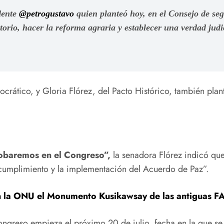
idente
@petrogustavo
quien planteó hoy, en el Consejo de se
torio, hacer la reforma agraria y establecer una verdad jud
rático, y Gloria Flórez, del Pacto Histórico, también plan
obaremos en el Congreso”,
la senadora Flórez indicó qu
cumplimiento y la implementación del Acuerdo de Paz”.
en la ONU el Monumento Kusikawsay de las antiguas 
ongreso empieza el próximo 20 de julio, fecha en la que se