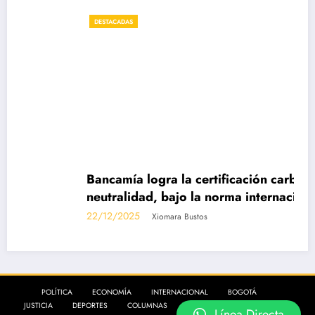
DESTACADAS
Bancamía logra la certificación carbono
neutralidad, bajo la norma internacional ISO
14068-1
22/12/2025
Xiomara Bustos
POLÍTICA
ECONOMÍA
INTERNACIONAL
BOGOTÁ
JUSTICIA
DEPORTES
COLUMNAS
CONTÁCTANOS
MÁS
Línea Directa