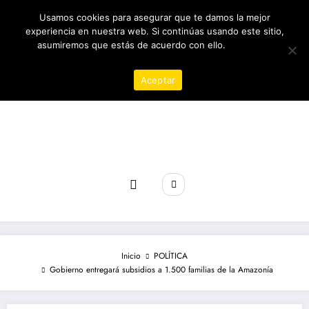
Saltar
09/08/2026
9:11:21 AM
Usamos cookies para asegurar que te damos la mejor
al
contenido
experiencia en nuestra web. Si continúas usando este sitio,
asumiremos que estás de acuerdo con ello.
Política de
privacidad
Aceptar
Revista poder
Inicio
POLÍTICA
Gobierno entregará subsidios a 1.500 familias de la Amazonía