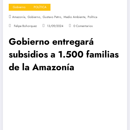
Gobierno
POLÍTICA
,
,
,
,
Amazonía
Gobierno
Gustavo Petro
Medio Ambiente
Política
Felipe Bohorquez
13/09/2024
0 Comentarios
Gobierno entregará
subsidios a 1.500 familias
de la Amazonía