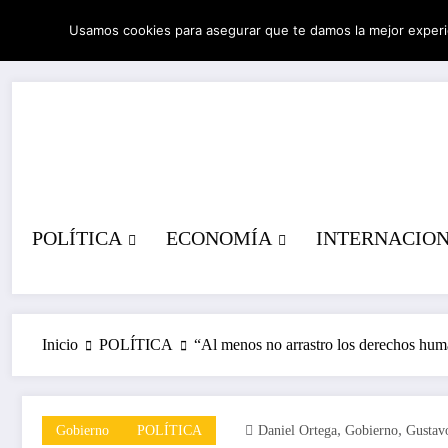
Saltar
Usamos cookies para asegurar que te damos la mejor experi
al
06/08/2026
7:11:04 PM
contenido
POLÍTICA
ECONOMÍA
INTERNACIO
Inicio
POLÍTICA
“Al menos no arrastro los derechos huma
,
,
Gobierno
POLÍTICA
Daniel Ortega
Gobierno
Gustav