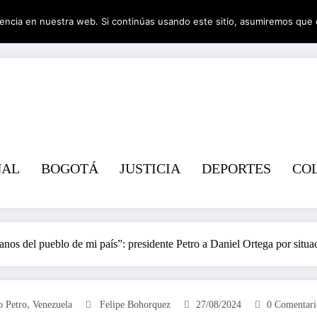
encia en nuestra web. Si continúas usando este sitio, asumiremos que 
Revist
NAL
BOGOTÁ
JUSTICIA
DEPORTES
CO
nos del pueblo de mi país”: presidente Petro a Daniel Ortega por situ
,
o Petro
Venezuela
Felipe Bohorquez
27/08/2024
0 Comentari