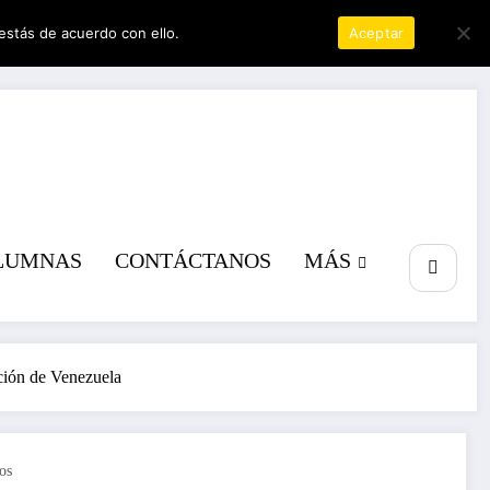
estás de acuerdo con ello.
Política de privacidad
Aceptar
a poder
LUMNAS
CONTÁCTANOS
MÁS
ación de Venezuela
os