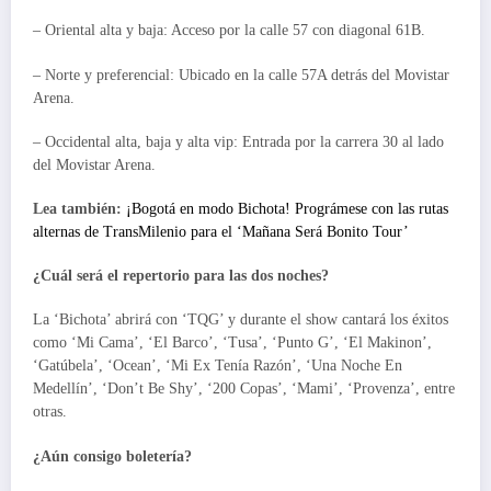
– Oriental alta y baja: Acceso por la calle 57 con diagonal 61B.
– Norte y preferencial: Ubicado en la calle 57A detrás del Movistar
Arena.
– Occidental alta, baja y alta vip: Entrada por la carrera 30 al lado
del Movistar Arena.
Lea también:
¡Bogotá en modo Bichota! Prográmese con las rutas
alternas de TransMilenio para el ‘Mañana Será Bonito Tour’
¿Cuál será el repertorio para las dos noches?
La ‘Bichota’ abrirá con ‘TQG’ y durante el show cantará los éxitos
como ‘Mi Cama’, ‘El Barco’, ‘Tusa’, ‘Punto G’, ‘El Makinon’,
‘Gatúbela’, ‘Ocean’, ‘Mi Ex Tenía Razón’, ‘Una Noche En
Medellín’, ‘Don’t Be Shy’, ‘200 Copas’, ‘Mami’, ‘Provenza’, entre
otras.
¿Aún consigo boletería?