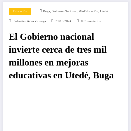
,
,
,
Educación
Buga
GobiernoNacional
MinEducación
Utedé
Sebastian Arias Zuluaga
31/10/2024
0 Comentarios
El Gobierno nacional
invierte cerca de tres mil
millones en mejoras
educativas en Utedé, Buga