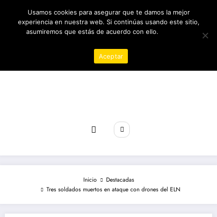
Saltar
10/08/2026
7:06:28 AM
Usamos cookies para asegurar que te damos la mejor
al
contenido
experiencia en nuestra web. Si continúas usando este sitio,
asumiremos que estás de acuerdo con ello.
Política de
privacidad
Aceptar
Revista poder
Inicio
Destacadas
Tres soldados muertos en ataque con drones del ELN