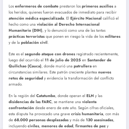
Los
enfermeros de combate
prestaron los
primeros auxilios
a
los heridos, quienes fueron evacuados de inmediato para recibir
atención médica especializada
. El
Ejército Nacional
calificó el
hecho como una
violación al Derecho Internacional
Humanitario (DIH)
, y lo denunció como una de las tantas
prácticas terroristas
que ponen en riesgo la vida de los
militares
y de la
población civil
.
Este es el
segundo ataque con drones
registrado recientemente,
luego del ocurrido el
11 de julio de 2025
en
Santander de
Quilichao (Cauca)
, donde murió una
patrullera
en
circunstancias similares. Este patrón creciente plantea
nuevos
retos de seguridad
y evidencia la transformación del conflicto
armado.
En la región del
Catatumbo
, donde operan el
ELN
y las
disidencias de las FARC
, se mantiene una
violenta
confrontación
desde enero de este año. Según cifras oficiales,
esta disputa ha provocado una grave
crisis humanitaria
, con más
de
68.000 personas desplazadas
y más de
130 asesinadas
,
incluyendo
civiles
,
menores de edad
,
firmantes de paz
y