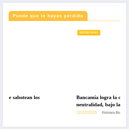
Puede que te hayas perdido
DESTACADAS
Bancamía logra la certificación carbono
neutralidad, bajo la norma internacional I
14068-1
22/12/2025
Xiomara Bustos