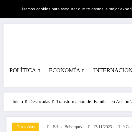
Saltar
Usamos cookies para asegurar que te damos la mejor experi
al
08/08/2026
1:53:58 PM
contenido
POLÍTICA
ECONOMÍA
INTERNACIO
Inicio
Destacadas
Transformación de ‘Familias en Acción’:
Destacadas
Felipe Bohorquez
17/11/2023
0 Com