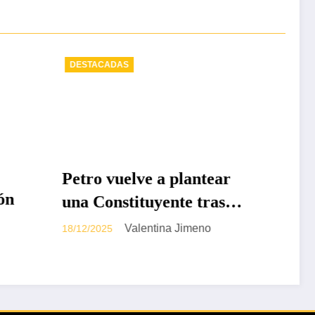
DESTACADAS
plantear
Minsalud ordena
te tras
equiparar en un 95% la
eforma a
UPC del régimen
Jimeno
Valentina Jimeno
18/12/2025
enado
subsidiado con la del
contributivo