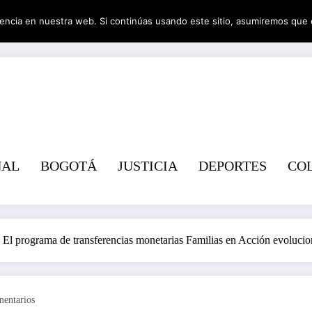
encia en nuestra web. Si continúas usando este sitio, asumiremos que 
Revist
NAL
BOGOTÁ
JUSTICIA
DEPORTES
CO
 El programa de transferencias monetarias Familias en Acción evolucio
entarios