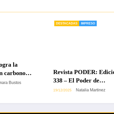
ACADAS
IMPRESO
DESTACADAS
Petro vuelve a 
ista PODER: Edición
una Constituyen
– El Poder de
archivo de la r
Valentina 
18/12/2025
mbia en Disputa
la salud en el S
Natalia Martinez
2025
6