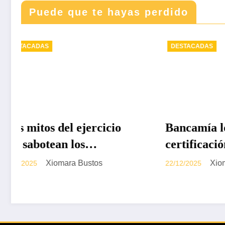
Puede que te hayas perdido
DESTACADAS
DEST
Bancamía logra la
Rev
certificación carbono
338 
neutralidad, bajo la
Xiomara Bustos
22/12/2025
Colo
norma internacional ISO
19/12/
202
14068-1