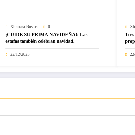
Xiomara Bustos
0
Xi
¡CUIDE SU PRIMA NAVIDEÑA!: Las
Tres 
estafas también celebran navidad.
prop
22/12/2025
22