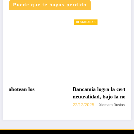
Puede que te hayas perdido
DESTACADAS
Bancamía logra la certificación carbono
neutralidad, bajo la norma internacional I
14068-1
22/12/2025
Xiomara Bustos