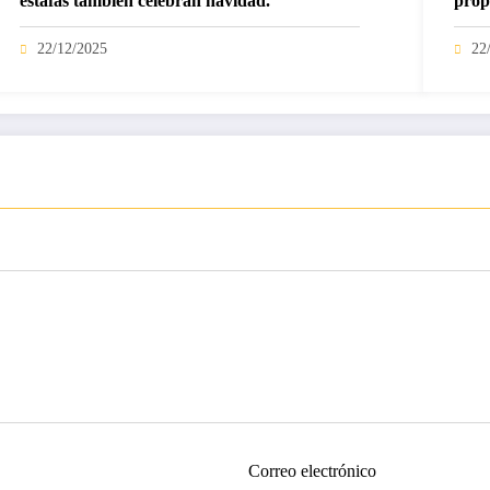
estafas también celebran navidad.
prop
22/12/2025
22
Correo electrónico