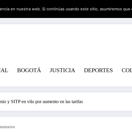
encia en nuestra web. Si continúas usando este sitio, asumiremos que 
Revist
NAL
BOGOTÁ
JUSTICIA
DEPORTES
CO
nio y SITP en vilo por aumento en las tarifas
entarios