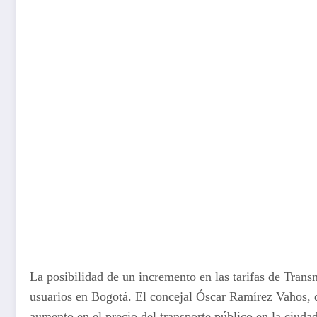
La posibilidad de un incremento en las tarifas de Trans
usuarios en Bogotá. El concejal Óscar Ramírez Vahos, d
aumento en el precio del transporte público en la ciudad