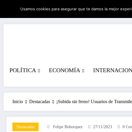
Saltar
Usamos cookies para asegurar que te damos la mejor experi
al
07/08/2026
3:13:26 AM
contenido
POLÍTICA
ECONOMÍA
INTERNACIO
Inicio
Destacadas
¡Subida sin freno! Usuarios de Transmile
Destacadas
Felipe Bohorquez
27/11/2023
0 Com