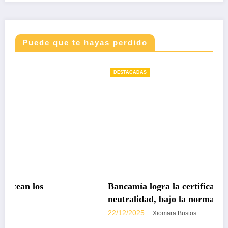
Puede que te hayas perdido
DESTACADAS
Bancamía logra la certificación carbono
neutralidad, bajo la norma internacional ISO
14068-1
22/12/2025
Xiomara Bustos