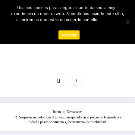
Saltar
08/08/2026
10:32:35 AM
Usamos cookies para asegurar que te damos la mejor
al
experiencia en nuestra web. Si continúas usando este sitio,
contenido
asumiremos que estás de acuerdo con ello.
Política de
privacidad
Aceptar
Revista poder
Inicio
Destacadas
Sorpresa en Colombia: Aumento inesperado en el precio de la gasolina y
diésel a pesar de anuncio gubernamental de estabilidad.