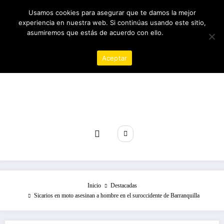
Saltar
06/08/2026
9:27:33 AM
Usamos cookies para asegurar que te damos la mejor
al
experiencia en nuestra web. Si continúas usando este sitio,
contenido
asumiremos que estás de acuerdo con ello.
Política de
privacidad
Aceptar
Revista poder
Inicio
Destacadas
Sicarios en moto asesinan a hombre en el suroccidente de Barranquilla