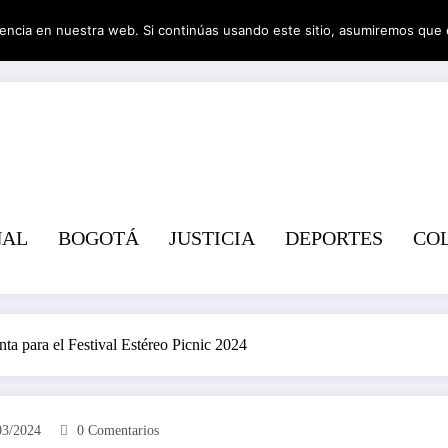
encia en nuestra web. Si continúas usando este sitio, asumiremos que 
Revist
NAL
BOGOTÁ
JUSTICIA
DEPORTES
CO
a para el Festival Estéreo Picnic 2024
03/2024
0 Comentarios