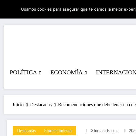
Saltar
Usamos cookies para asegurar que te damos la mejor experi
al
08/08/2026
3:01:59 PM
contenido
POLÍTICA
ECONOMÍA
INTERNACIO
Inicio
Destacadas
Recomendaciones que debe tener en cuent
Destacadas
Entretenimiento
Xiomara Bustos
20/