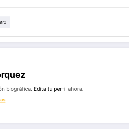
etro
orquez
ón biográfica.
Edita tu perfil
ahora.
das