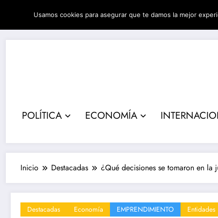
Saltar
Usamos cookies para asegurar que te damos la mejor experi
al
08/08/2026
5:03:31 AM
contenido
POLÍTICA
ECONOMÍA
INTERNACI
Inicio
Destacadas
¿Qué decisiones se tomaron en la j
Destacadas
Economía
EMPRENDIMIENTO
Entidades