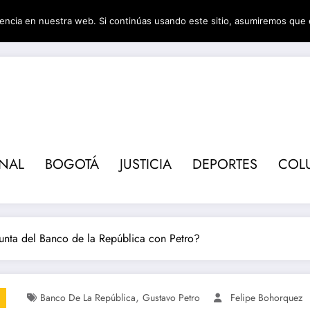
encia en nuestra web. Si continúas usando este sitio, asumiremos que 
Revis
ONAL
BOGOTÁ
JUSTICIA
DEPORTES
COL
unta del Banco de la República con Petro?
,
Banco De La República
Gustavo Petro
Felipe Bohorquez