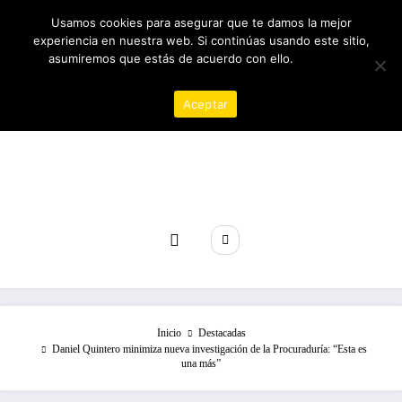
Saltar
09/08/2026
5:55:05 AM
Usamos cookies para asegurar que te damos la mejor
al
experiencia en nuestra web. Si continúas usando este sitio,
contenido
asumiremos que estás de acuerdo con ello.
Política de
privacidad
Aceptar
Revista poder
Inicio
Destacadas
Daniel Quintero minimiza nueva investigación de la Procuraduría: “Esta es
una más”