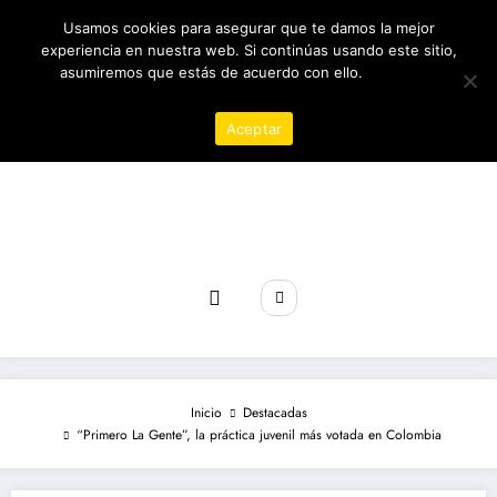
Saltar
06/08/2026
7:15:54 AM
Usamos cookies para asegurar que te damos la mejor
al
contenido
experiencia en nuestra web. Si continúas usando este sitio,
asumiremos que estás de acuerdo con ello.
Política de
privacidad
Aceptar
Revista poder
Inicio
Destacadas
“Primero La Gente”, la práctica juvenil más votada en Colombia