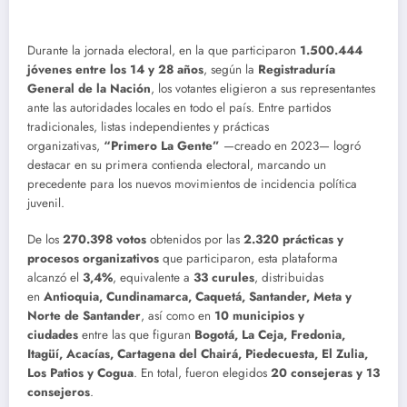
Durante la jornada electoral, en la que participaron
1.500.444
jóvenes entre los 14 y 28 años
, según la
Registraduría
General de la Nación
, los votantes eligieron a sus representantes
ante las autoridades locales en todo el país. Entre partidos
tradicionales, listas independientes y prácticas
organizativas,
“Primero La Gente”
—creado en 2023— logró
destacar en su primera contienda electoral, marcando un
precedente para los nuevos movimientos de incidencia política
juvenil.
De los
270.398 votos
obtenidos por las
2.320 prácticas y
procesos organizativos
que participaron, esta plataforma
alcanzó el
3,4%
, equivalente a
33 curules
, distribuidas
en
Antioquia, Cundinamarca, Caquetá, Santander, Meta y
Norte de Santander
, así como en
10 municipios y
ciudades
entre las que figuran
Bogotá, La Ceja, Fredonia,
Itagüí, Acacías, Cartagena del Chairá, Piedecuesta, El Zulia,
Los Patios y Cogua
. En total, fueron elegidos
20 consejeras y 13
consejeros
.