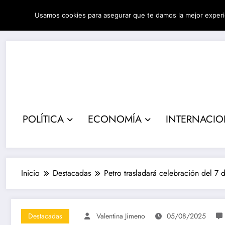
Saltar
Usamos cookies para asegurar que te damos la mejor experi
al
08/08/2026
5:44:13 AM
contenido
POLÍTICA
ECONOMÍA
INTERNACI
Inicio
Destacadas
Petro trasladará celebración del 7 
Destacadas
Valentina Jimeno
05/08/2025