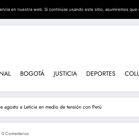
encia en nuestra web. Si continúas usando este sitio, asumiremos que 
Revis
ONAL
BOGOTÁ
JUSTICIA
DEPORTES
COL
de agosto a Leticia en medio de tensión con Perú
0 Comentarios