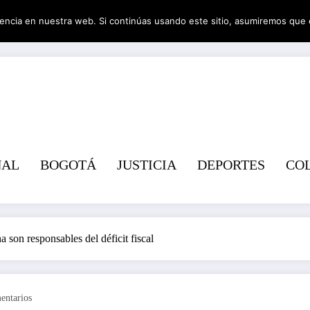
encia en nuestra web. Si continúas usando este sitio, asumiremos que 
Revist
NAL
BOGOTÁ
JUSTICIA
DEPORTES
CO
na son responsables del déficit fiscal
entarios