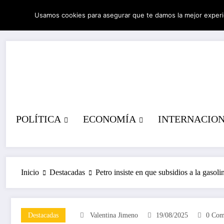
Saltar
Usamos cookies para asegurar que te damos la mejor experi
al
08/08/2026
11:57:28 AM
contenido
POLÍTICA
ECONOMÍA
INTERNACIO
Inicio
Destacadas
Petro insiste en que subsidios a la gasoli
Destacadas
Valentina Jimeno
19/08/2025
0 Com