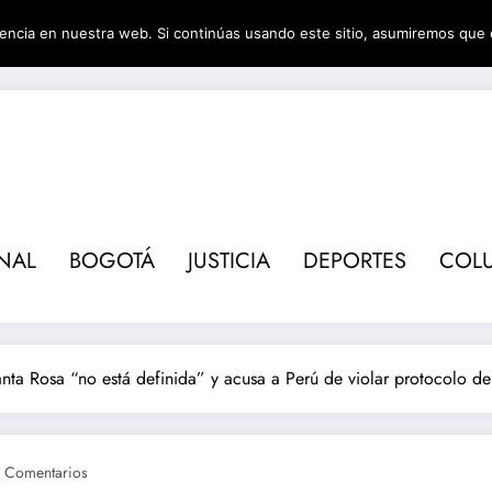
encia en nuestra web. Si continúas usando este sitio, asumiremos que 
Revis
NAL
BOGOTÁ
JUSTICIA
DEPORTES
COL
anta Rosa “no está definida” y acusa a Perú de violar protocolo d
 Comentarios