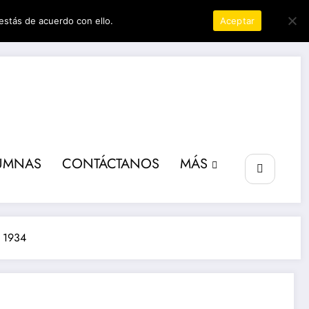
estás de acuerdo con ello.
Política de privacidad
Aceptar
ta poder
UMNAS
CONTÁCTANOS
MÁS
e 1934