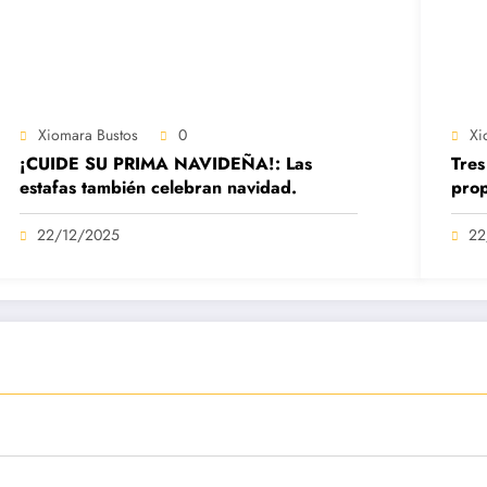
Xiomara Bustos
0
Xi
¡CUIDE SU PRIMA NAVIDEÑA!: Las
Tres
estafas también celebran navidad.
prop
22/12/2025
22