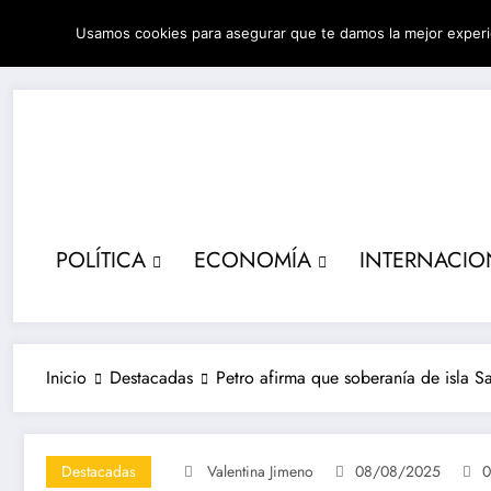
Saltar
Usamos cookies para asegurar que te damos la mejor experi
al
05/08/2026
4:48:52 AM
contenido
POLÍTICA
ECONOMÍA
INTERNACIO
Inicio
Destacadas
Petro afirma que soberanía de isla S
Destacadas
Valentina Jimeno
08/08/2025
0