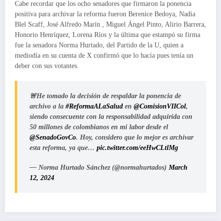
Cabe recordar que los ocho senadores que firmaron la ponencia
positiva para archivar la reforma fueron Berenice Bedoya, Nadia
Blel Scaff, José Alfredo Marín , Miguel Ángel Pinto, Alirio Barrera,
Honorio Henríquez, Lorena Ríos y la última que estampó su firma
fue la senadora Norma Hurtado, del Partido de la U, quien a
mediodía en su cuenta de X confirmó que lo hacía pues tenía un
deber con sus votantes.
🚨He tomado la decisión de respaldar la ponencia de
archivo a la
#ReformaALaSalud
en
@ComisionVIICol
,
siendo consecuente con la responsabilidad adquirida con
50 millones de colombianos en mi labor desde el
@SenadoGovCo
. Hoy, considero que lo mejor es archivar
esta reforma, ya que…
pic.twitter.com/eeHwCLtlMg
— Norma Hurtado Sánchez (@normahurtados)
March
12, 2024