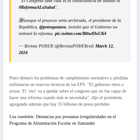
"El Congreso sabe cuál es la consecuencia de hundir la
#ReformaALaSalud
".
🗒️Aunque el proyecto sería archivado, el presidente de la
República,
@petrogustavo
, insistió que el Gobierno no
retirará la reforma.
pic.twitter.com/B0twlDoUK4
— Revista PODER (@RevistaPODERcol)
March 12,
2024
Petro destacó los problemas de cumplimiento normativo y pérdidas
millonarias en reservas técnicas de las EPS. “El gobierno entra a
actuar. El ‘inri’ va a quedar sobre el congreso que no fue capaz de
hacer una reforma cuando más se necesitaba”, dijo el presidente,
agregando además que hay 35 billones de pesos perdidos.
Lea también:
Denuncias por presuntas irregularidades en el
Programa de Alimentación Escolar en Santander