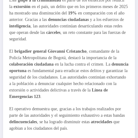
Este
golpe a la criminalidad
es parte de los esfuerzos por reducir
la
extorsión
en el país, un delito que en los primeros meses de 2025
ha mostrado una disminución del
19%
en comparación con el año
anterior. Gracias a las
denuncias ciudadanas
y a los esfuerzos de
inteligencia
, las autoridades continúan desarticulando estas redes
que operan desde las
cárceles
, un reto constante para las fuerzas de
seguridad.
El
brigadier general Giovanni Cristancho
, comandante de la
Policía Metropolitana de Bogotá, destacó la importancia de la
colaboración ciudadana
en la lucha contra el crimen. La
denuncia
oportuna
es fundamental para erradicar estos delitos y garantizar la
seguridad de los ciudadanos. Las autoridades continúan exhortando
a la población a denunciar cualquier hecho relacionado con la
extorsión o actividades delictivas a través de la
Línea de
Emergencias 123
.
El operativo demuestra que, gracias a los trabajos realizados por
parte de las autoridades y el seguimiento exhaustivo a estas bandas
delincuenciales
, se ha logrado disminuir estas
atrocidades
que
agobian a los ciudadanos del país.