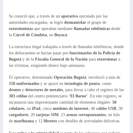
Se conoció que, a través de un
operativo
ejecutado por las
autoridades encargadas, se logró
desmantelar
el grupo de
extorsionistas
que operaban mediante
llamadas telefónicas
desde
la
Cárcel de Cómbita
, en
Boyacá
.
La estructura ilegal trabajaba a través de llamadas telefónicas, donde
los delincuentes se hacían pasar por
funcionarios de la Policía de
Bogotá
y de la
Fiscalía General de la Nación
para
extorsionar
a
las víctimas, exigiendo dinero bajo amenazas.
El operativo, denominado
Operación Bogotá
, involucró a más de
150 uniformados
y se apoyó en
tecnología de punta
, como
drones
y
detectores de metales
, para llevar a cabo el registro de las
303 celdas
del centro penitenciario
‘El Barne’
. En este registro, se
incautaron una impresionante cantidad de elementos ilegales:
50
celulares
, un
iPad
, cinco
módems de internet
, 40
cables USB
, 30
cargadores
, 20
tarjetas SIM
, 23
armas cortopunzantes
, un kilo
de
marihuana
y 12
libretos
con detalles de actividades delictivas.