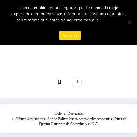
Saltar
09/08/2026
2:38:06 PM
Usamos cookies para asegurar que te damos la mejor
al
experiencia en nuestra web. Si continúas usando este sitio,
contenido
asumiremos que estás de acuerdo con ello.
Política de
privacidad
Aceptar
Revista poder
Inicio
Destacadas
Ofensiva militar en el Sur de Bolívar busca desmantelar economías ilícitas del
Ejército Gaitanista de Colombia y el ELN