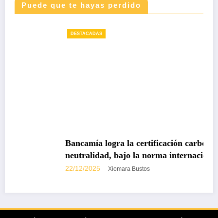
Puede que te hayas perdido
DESTACADAS
Bancamía logra la certificación carbono
neutralidad, bajo la norma internacional ISO
14068-1
22/12/2025
Xiomara Bustos