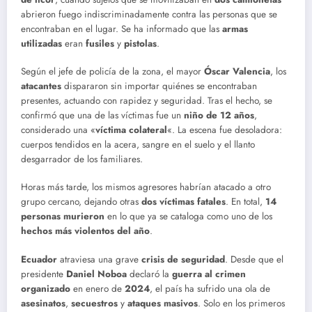
abrieron fuego indiscriminadamente contra las personas que se
encontraban en el lugar. Se ha informado que las
armas
utilizadas
eran
fusiles
y
pistolas
.
Según el jefe de policía de la zona, el mayor
Óscar Valencia
, los
atacantes
dispararon sin importar quiénes se encontraban
presentes, actuando con rapidez y seguridad. Tras el hecho, se
confirmó que una de las víctimas fue un
niño de 12 años
,
considerado una «
víctima colateral
«. La escena fue desoladora:
cuerpos tendidos en la acera, sangre en el suelo y el llanto
desgarrador de los familiares.
Horas más tarde, los mismos agresores habrían atacado a otro
grupo cercano, dejando otras
dos víctimas fatales
. En total,
14
personas murieron
en lo que ya se cataloga como uno de los
hechos más violentos del año
.
Ecuador
atraviesa una grave
crisis de seguridad
. Desde que el
presidente
Daniel Noboa
declaró la
guerra al crimen
organizado
en enero de
2024
, el país ha sufrido una ola de
asesinatos
,
secuestros
y
ataques masivos
. Solo en los primeros