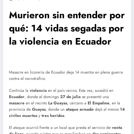
Murieron sin entender por
qué: 14 vidas segadas por
la violencia en Ecuador
Masacre en licorería de Ecuador deja 14 muertos en plena guerra
contra el narcotráfico
Continúa la
violencia
en el país vecino. Esta vez, sucedió en
Ecuador
, donde el domingo
27 de julio
se presentó una
masacre
en el recinto
La Guayas
, cercano a
El Empalme
, en la
provincia de
Guayas
, donde un
ataque armado
dejó al menos
14
civiles muertos
y
tres heridos
.
El ataque ocurrió frente a un local que presta el servicio de
venta
de licor
, cuando sujetos que se movilizaban en
dos camionetas