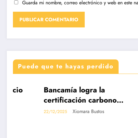
Guarda mi nombre, correo electrónico y web en este n
Puede que te hayas perdido
Bancamía logra la
Revis
DESTACADAS
DESTACA
certificación carbono
Edició
neutralidad, bajo la
de Co
Xiomara Bustos
22/12/2025
19/12/202
norma internacional
Dispu
ISO 14068-1