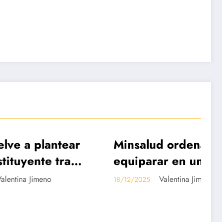
lantear
Minsalud ordena
DESTACADAS
e tras
equiparar en un 95%
forma a
la UPC del régimen
no
Valentina Jimeno
18/12/2025
enado
subsidiado con la del
contributivo