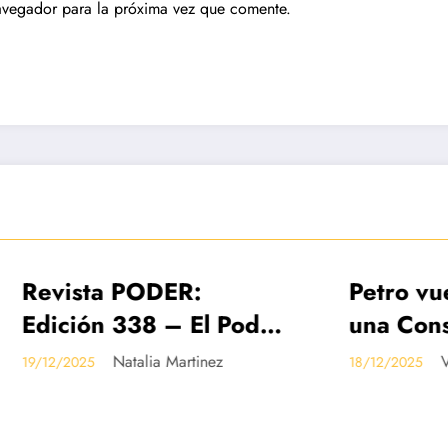
avegador para la próxima vez que comente.
ta PODER:
Petro vuelve a p
DAS
IMPRESO
DESTACADAS
n 338 – El Poder
una Constituyent
lombia en
archivo de la re
Natalia Martinez
Valentina Jime
5
18/12/2025
ta 2026
la salud en el S