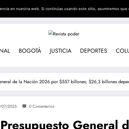
encia en nuestra web. Si continúas usando este sitio, asumiremos que 
Revista pod
ONAL
BOGOTÁ
JUSTICIA
DEPORTES
COL
neral de la Nación 2026 por $557 billones; $26,3 billones depe
/07/2025
0 Comentarios
 Presupuesto General 