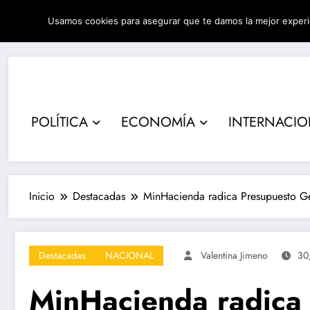
Saltar
Usamos cookies para asegurar que te damos la mejor experi
al
05/08/2026
1:18:45 AM
contenido
POLÍTICA
ECONOMÍA
INTERNACI
Inicio
Destacadas
MinHacienda radica Presupuesto Ge
Destacadas
NACIONAL
Valentina Jimeno
30
MinHacienda radica