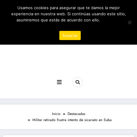
Saltar
10/08/2026
9:59:37 AM
Usamos cookies para asegurar que te damos la mejor
al
contenido
experiencia en nuestra web. Si continúas usando este sitio,
asumiremos que estás de acuerdo con ello.
Política de
privacidad
Aceptar
Revista poder
Inicio
Destacadas
Militar retirado frustra intento de sicariato en Suba