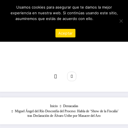
Saltar
09/08/2026
8:15:24 AM
Usamos cookies para asegurar que te damos la mejor
al
experiencia en nuestra web. Si continúas usando este sitio,
contenido
asumiremos que estás de acuerdo con ello.
Política de
privacidad
Aceptar
Revista poder
Inicio
Destacadas
Miguel Ángel del Río Desconfía del Proceso: Habla de ‘Show de la Fiscalía’
tras Declaración de Álvaro Uribe por Masacre del Aro