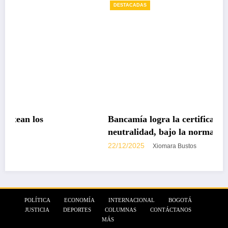
DESTACADAS
Bancamía logra la certificación carbono
neutralidad, bajo la norma internacional ISO
14068-1
22/12/2025
Xiomara Bustos
POLÍTICA
ECONOMÍA
INTERNACIONAL
BOGOTÁ
JUSTICIA
DEPORTES
COLUMNAS
CONTÁCTANOS
MÁS