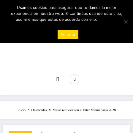
Saltar
06/08/2026
10:08:33 PM
Usamos cookies para asegurar que te damos la mejor
al
experiencia en nuestra web. Si continúas usando este sitio,
contenido
asumiremos que estás de acuerdo con ello.
Política de
privacidad
Aceptar
Revista poder
Inicio
Destacadas
Messi renueva con el Inter Miami hasta 2028