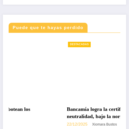
Puede que te hayas perdido
DESTACADAS
Bancamía logra la certificación carbono
neutralidad, bajo la norma internacional IS
14068-1
22/12/2025
Xiomara Bustos